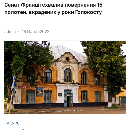
Сенат Франції схвалив повернення 15
полотен, вкрадених у роки Голокосту
admin
•
18 March 2022
Рішення
верхньої
палати
парламенту
дозволить
музеям
передати
роботи
нащадкам
єврейських
власників.
РАКУРС