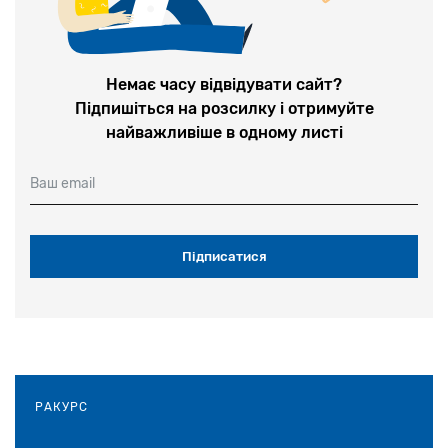
1-2 липня у Києві відбудеться
конференція «Єврейська спадщина в
Україні: Досвід та перспективи
досліджень»
Немає часу відвідувати сайт?
Підпишіться на розсилку і отримуйте
28 червня 2026
найважливіше в одному листі
У Теплицькій громаді на Вінничині
Ваш email
вшанували пам’ять невинних жертв
Голокосту
28 травня 2026
«Єврейська громада в Україні
скорочується через війну, а не через
антисемітизм»: Співпрезидент Вааду
України Едуард Шифрін виступив на сесії
РАКУРС
ВЄК у Женеві