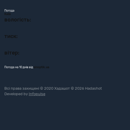
Погода
Київ
вологість:
тиск:
вітер:
Погода на 10 днів від
sinoptik.ua
Всі права захищені © 2020 Хадашот © 2026 Hadashot
Developed by
Infopulse