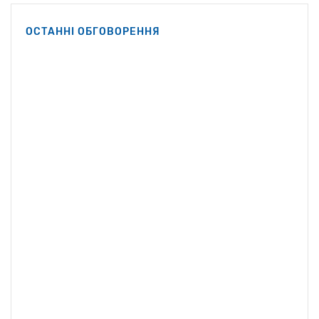
Кеннеді-молодший.
Вашингтоні Роберт Ф.
ОСТАННІ ОБГОВОРЕННЯ