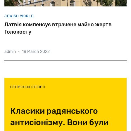
JEWISH WORLD
Латвія компенсує втрачене майно жертв
Голокосту
admin
•
18 March 2022
64
голосами
проти
21
парламент
Латвії
проголосував
за
«Закон
про
добровільну
компенсацію
латвійській
єврейскій
громаді».
Переговори
тривали
майже
17
років.
СТОРІНКИ ІСТОРІЇ
Класики радянського
антисіонізму. Вони були