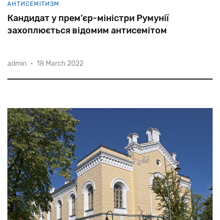
АНТИСЕМІТИЗМ
Кандидат у прем’єр-міністри Румунії
захоплюється відомим антисемітом
admin
•
18 March 2022
Почесний
президент
партії
AUR
Калін
Джорджеску
заявив,
що
фашист
і
антисеміт,
лідер
легіонерів
Корнеліу
Кодряну
«боровся
за
моральність
людини».