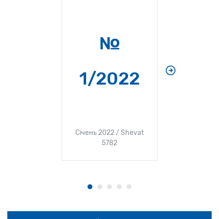
№
№
1/2022
Грудень 2
5
Січень 2022 / Shevat
5782