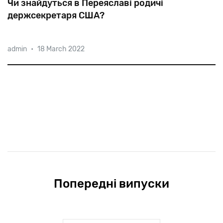
Чи знайдуться в Переяславі родичі
держсекретаря США?
admin
•
18 March 2022
Коли
в
1874
році
Янкель
Блінкін
переїхав
із
Золотоноші
до
Переяслава,
євреї
складали
до
40%
населення
цього
повітового
міста.
Попередні випуски