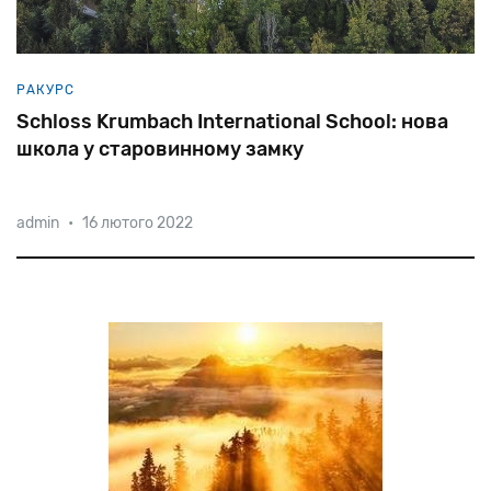
РАКУРС
Schloss Krumbach International School: нова
школа у старовинному замку
admin
•
16 лютого 2022
У світі зростає затребуваність міжнародної освіти.
Наявність престижного атестату та вільне володіння
декількома мовами стає запорукою успішного
майбутнього. Особливо, якщо це атестат
Гоґвортсу – першої та єд
справжнього