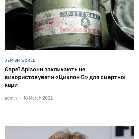
JEWISH WORLD
Євреї Арізони закликають не
використовувати «Циклон Б» для смертної
кари
admin
•
18 March 2022
Як
відомо,
за
допомогою
Zyklon
B
було
умертвлено
1,1
мільйона
осіб
в
газових
камерах
Освенціма-Біркенау,
Майданека
та
інших
таборів
смерті.