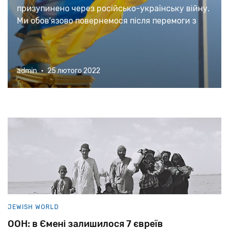
призупинено через російсько-українську війну.
Ми обов'язово повернемося після перемоги з
новими текстами та матеріалами.
admin
•
25 лютого 2022
JEWISH WORLD
ООН: в Ємені залишилося 7 євреїв