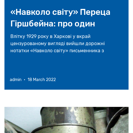
16 травня 2026
«Навколо свiту» Переца
На Закарпатті відновлять унікальну
Гіршбейна: про один
синагогу у селі Великі Ком’яти
«вільний» переклад з
Влітку 1929 року в Харкові у вкрай
23 квітня 2026
цензурованому вигляді вийшли дорожні
їдишу на українську
нотатки «Навколо свiту» письменника з
Америки Переца Гіршбейна.
admin
•
18 March 2022