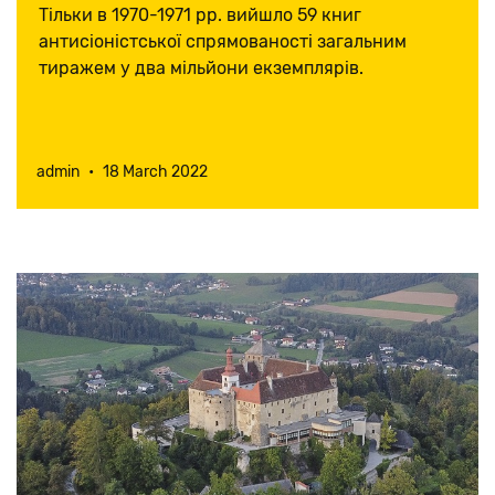
першими
Тільки в 1970-1971 рр. вийшло 59 книг
антисіоністської спрямованості загальним
тиражем у два мільйони екземплярів.
admin
•
18 March 2022