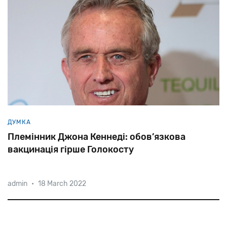
ДУМКА
Племінник Джона Кеннеді: обов’язкова
вакцинація гірше Голокосту
admin
•
18 March 2022
«Навіть у гітлерівській Німеччині можна було
перетнути Альпи і потрапити у Швейцарію, можна
було заховатися на горищі, як це зробила Ганна
Франк», — заявив на митінгу антиваксерів у