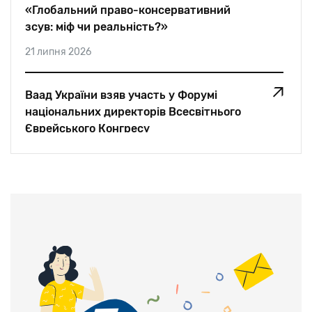
«Глобальний право-консервативний
зсув: міф чи реальність?»
21 липня 2026
Ваад України взяв участь у Форумі
національних директорів Всесвітнього
Єврейського Конгресу
05 липня 2026
«Для мене єврей — це єврей. Немає
значення, де він живе. Ми — одна
родина»: Едуард Шифрін для Jewish Post
And News
28 червня 2026