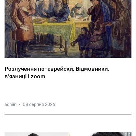
Розлучення по-єврейски. Відмовники,
в’язниці і zoom
Згідно
з
Галахою,
розлучення
може
ініціювати
лише
admin
•
08 серпня 2026
чоловік,
і
деякі
роками
виводять
своїх
дружин,
позбавляючи
їх
можливості
розпочати
нове
життя.