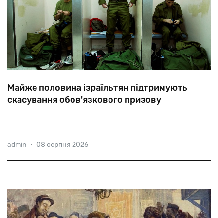
Майже половина ізраїльтян підтримують
скасування обов'язкового призову
Згідно
з
опитуванням
Ізраїльського
інституту
admin
•
08 серпня 2026
демократії
(IDI),
47%
ізраїльтян-євреїв
виступають
за
відміну
призову
в
ЦАГАЛ,
а
42%
з
цим
не
згодні.