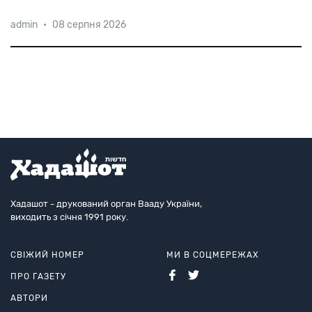
Предметом суперечки став замок у селі
admin
•
08 серпня 2026
Шілгержовіце на сході країни, останнім власником
якого був Альфонс Ротшильд, який був позбавлений
нацистами усього майна і помер у 1942-му році в
Нью-Йорку.
Хадашот - друкований орган Вааду України,
виходить з січня 1991 року.
СВІЖИЙ НОМЕР
МИ В СОЦМЕРЕЖАХ
ПРО ГАЗЕТУ
АВТОРИ