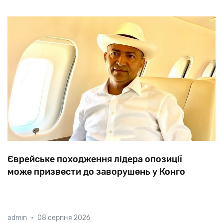
Єврейське походження лідера опозиції
може призвести до заворушень у Конго
У парламент країни внесений законопроект,
admin
•
08 серпня 2026
покликаний усунути з політичної арени лідера