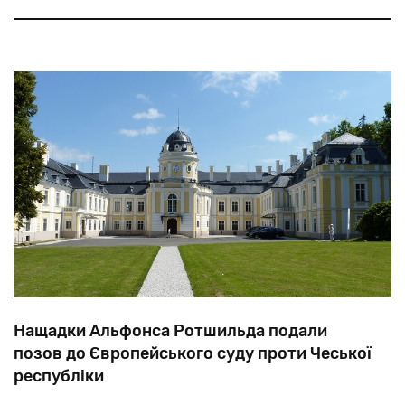
опозиції, сина єврейського біженця Моїса Катумба.
Батько Катумбі — сефардський еврей Ніссім Соріано
— втік із грецького острова Родос
Нащадки Альфонса Ротшильда подали
позов до Європейського суду проти Чеської
республіки