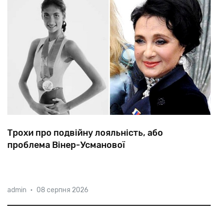
Трохи про подвійну лояльність, або
проблема Вінер-Усманової
Голосніше
всіх
про
вкрадену
ізраїльтянкою
перемогу
admin
•
08 серпня 2026
на
Олімпіаді
у
Токіо
кричала
Ірина
Усманова
—
етнічна
єврейка,
чиї
зв’язки
з
Ізраїлем
добре
відомі.