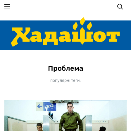
Перейти
до
основного
вмісту
Проблема
популярні теги: