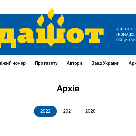
АСОЦІАЦІ
ГРОМАДСЬК
ОБЩИН УК
віжий номер
Про газету
Автори
Ваад України
Арх
Архів
2022
2021
2020