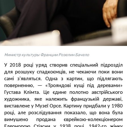
Министр культуры Франции Розелин Бачело
У 2018 році уряд створив спеціальний підрозділ
для розшуку спадкоємців, не чекаючи поки вони
самі з'являться. Одна з картин, що підлягають
поверненню, — «Трояндові кущі під деревами»
Густава Клімта. Це єдине полотно австрійського
художника, яке належить французькій державі,
виставлене у Музеї Орсе. Картину придбали у 1980
році, але розслідування показало, що вона була
вимушено продана єврейкою-колекціонером
Елеонорою Стіасни у 1938 році. 1942-го жінку