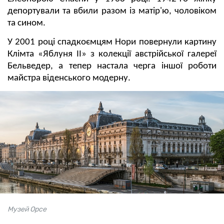
депортували та вбили разом із матір'ю, чоловіком
та сином.
У 2001 році спадкоємцям Нори повернули картину
Клімта «Яблуня II» з колекції австрійської галереї
Бельведер, а тепер настала черга іншої роботи
майстра віденського модерну.
Музей Орсе