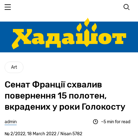
Перейти
до
основного
вмісту
Art
Сенат Франції схвалив
повернення 15 полотен,
вкрадених у роки Голокосту
admin
~5 min for read
№ 2/2022, 18 March 2022 / Nisan 5782