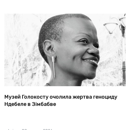
Музей Голокосту очолила жертва геноциду
Ндебеле в Зімбабве
Правління Єврейського музею в Тусоні (штат