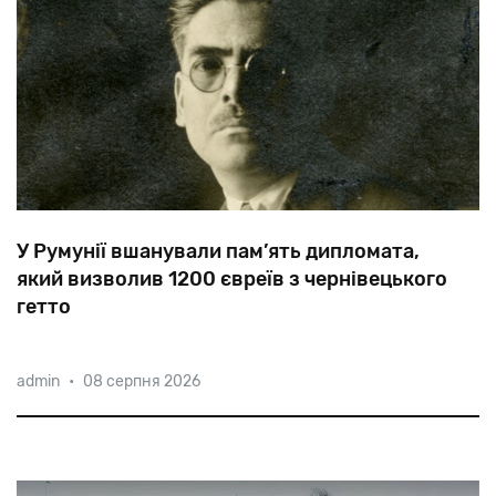
У Румунії вшанували пам’ять дипломата,
який визволив 1200 євреїв з чернівецького
гетто
У
Великій
синагозі
Бухаресту
відкрили
меморіальну
admin
•
08 серпня 2026
дошку
на
честь
тимчасового
повіреного
у
справах
Чилі
у
Румунії
Самуеля
дель
Кампо.