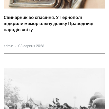
Свинарник во спасіння. У Тернополі
відкрили меморіальну дошку Праведниці
народів світу
13 євреїв після ліквідації гето у 1943-му знайшли
admin
•
08 серпня 2026
безпечний притулок в домі родини Саїк. Голова
родини спорудив бутафорську стіну в коридорі і
обладнав свинарник в утвореному просторі, що
приносити євреям їжу п
дозволило