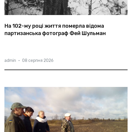
На 102-му році життя померла відома
партизанська фотограф Фей Шульман
Коли
в
серпні
1942-го
німці
ліквідували
гетто
admin
•
08 серпня 2026
містечка
Ленін,
юну
Фейгу
залишили
в
живих
як
фотографа.
Незабаром
дівчина
втекла
до
лісу,
приєднавшись
до
партизанської
бригади
ім.
Молотова.