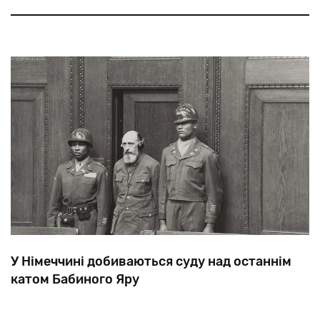
про
Броню
Тартаковську,
яку
14
жовтня
1941
року
у
Дніпропетровську
вивели
із
розстрільного
рову.
У Німеччині добиваються суду над останнім
катом Бабиного Яру