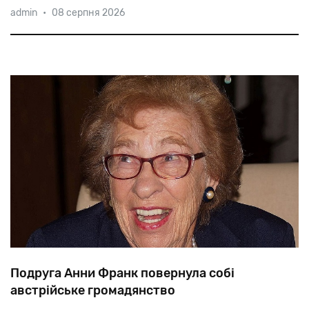
admin
•
08 серпня 2026
віддав
документи
на
ім'я
Галини
Гулько
єврейці
Хаї
Гольдфарб,
яку
переховував,
а
потім
переправив
у
...Німеччину.
Подруга Анни Франк повернула собі
австрійське громадянство