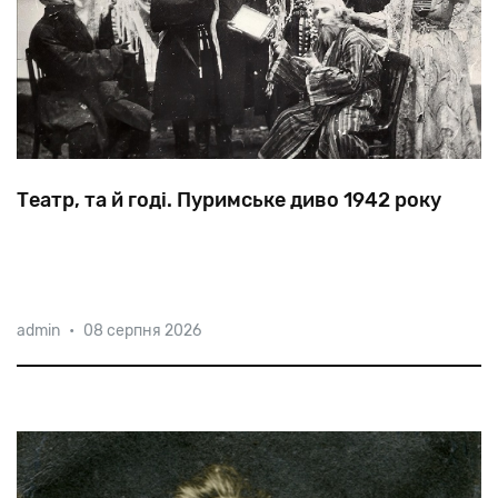
Театр, та й годі. Пуримське диво 1942 року
Найвідоміший
у
Нальчику
кравець
за
допомогою
admin
•
08 серпня 2026
переодягань,
кавказьких
танців
та
щедрого
частування
врятував
від
смерті
кілька
тисяч
джуур
—
горських
євреїв.