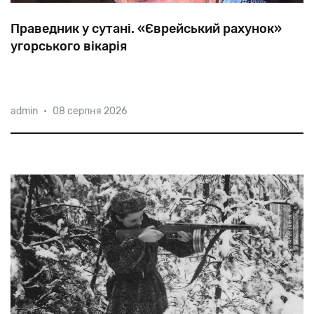
Праведник у сутані. «Єврейський рахунок»
угорського вікарія
Історики
ставлять
Тібора
Баранського
в
один
ряд
з
admin
•
08 серпня 2026
Раулем
Валленбергом,
адже
зусиллями
тихого
героя
було
врятовано
від
7000
до
12000
євреїв.