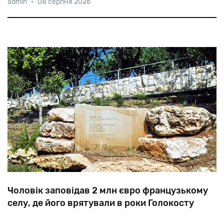
admin
•
08 серпня 2026
Арізона) одноголосно обрало своїм виконавчим
директором уродженку Зімбабве 45-річну Гугулету
Мойо, навернену в юдаїзм. Таким чином, відома
стане першою «кольоровою єврей
юристка
Чоловік заповідав 2 млн євро французькому
селу, де його врятували в роки Голокосту