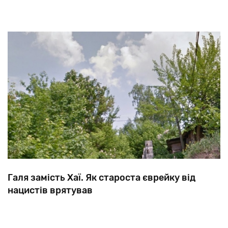
Галя замість Хаї. Як староста єврейку від
нацистів врятував
Призначений
німцями
староста
Степан
Карпенко