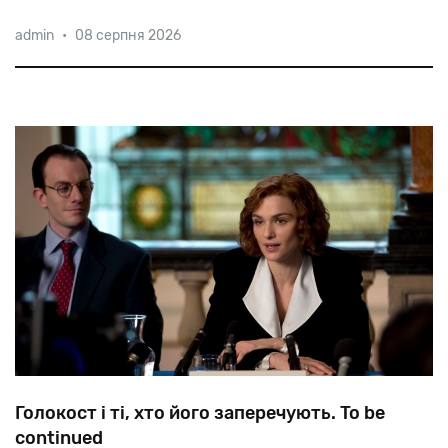
Мова
йде
про
99-річного
Герберта
Валлера,який
admin
•
08 серпня 2026
служив
в
айнзатцгрупі,
відповідальній
за
розстріли
київських
євреїв.
Голокост і ті, хто його заперечують. To be
continued