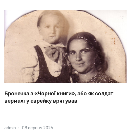
Бронечка з «Чорної книги», або як солдат
вермахту єврейку врятував
Ілля
Еренбург
у
мемуарах
згадував
про
порятунок
admin
•
08 серпня 2026
німецьким
солдатом
жінки
із
двома
дітьми.
Йдеться