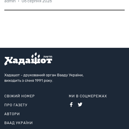
admin
•
06 серпня 2026
договорі між Ізраїлем і ОАЕ, як в Абу-Дабі підписали
знакову угоду. Відтепер нафта з країн Перської
затоки буде поставлятися в Європу по
найкоротшому і економічно вигідному маршру
Хадашот - друкований орган Вааду України,
виходить з січня 1991 року.
СВІЖИЙ НОМЕР
МИ В СОЦМЕРЕЖАХ
ПРО ГАЗЕТУ
АВТОРИ
ВААД УКРАЇНИ