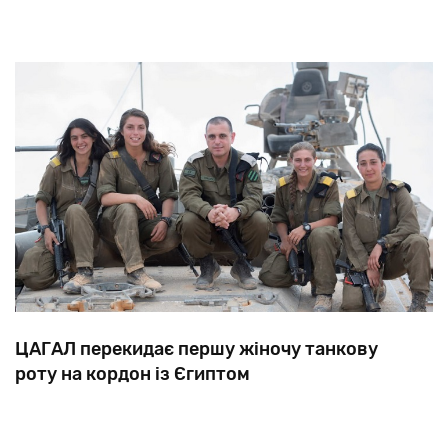
ЦАГАЛ перекидає першу жіночу танкову
роту на кордон із Єгиптом
У
серпні
цього
року
перша
в
історії
жіноча
танкова