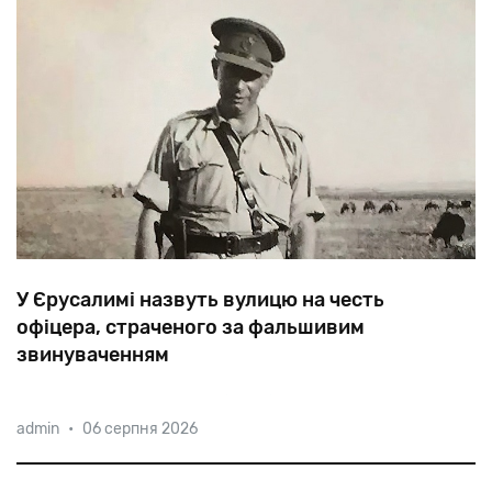
У Єрусалимі назвуть вулицю на честь
офіцера, страченого за фальшивим
звинуваченням
44-річний
капітан
Меїр
(Міша)
Тувіанський,
admin
•
06 серпня 2026
розстріляний
у
червні
1948
року,
став
єдиним
ізраїльтянином,
щодо
якого
виконано
смертний
вирок.