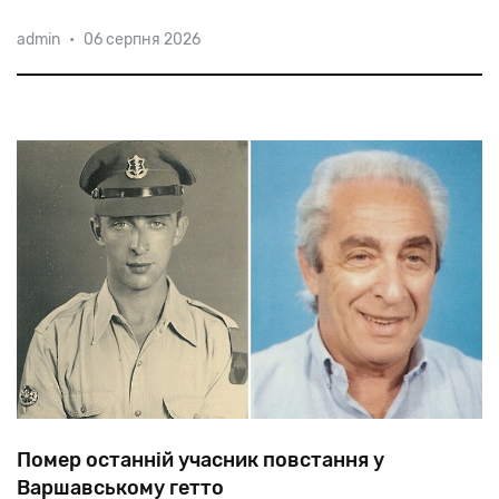
31-річна
Елла
Вавейа
із
містечка
Калансуа
стала
admin
•
06 серпня 2026
першою
арабкою-мусульманкою
у
званні
майора
ізраїльської
армії.
Помер останній учасник повстання у
Варшавському гетто