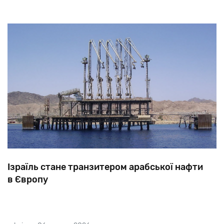
Ізраїль стане транзитером арабської нафти
в Європу
Не встигло просохнути чорнило на мирному