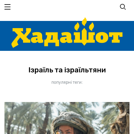
Перейти
до
основного
вмісту
Ізраїль та ізраїльтяни
популярні теги: