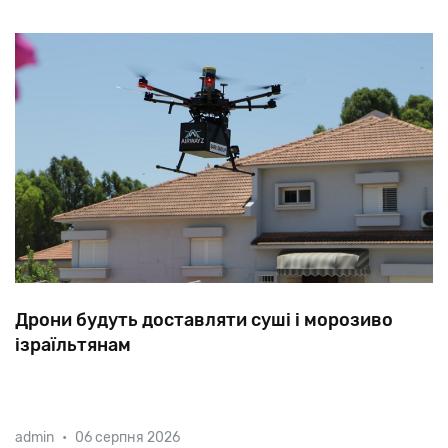
Дрони будуть доставляти суші і морозиво
ізраїльтянам
Зовсім скоро безпілотники зможуть доставляти на
admin
•
06 серпня 2026
пляж суші, замовлені клієнтами через спеціальний