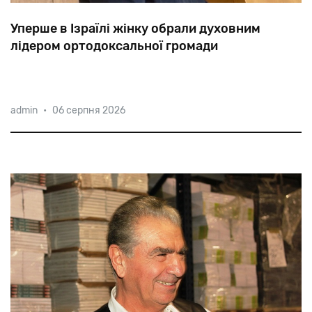
Уперше в Ізраїлі жінку обрали духовним
лідером ортодоксальної громади
Раббаніт
Шира
Мірвіс
очолить
ортодоксальну
admin
•
06 серпня 2026
синагогу
Шірат
Хатамар
у
релігійному
поселенні
Ефрат
на
південь
від
Єрусалиму.
Кандидатуру
багатодітної
матері
підтримали
83%
прихожан.