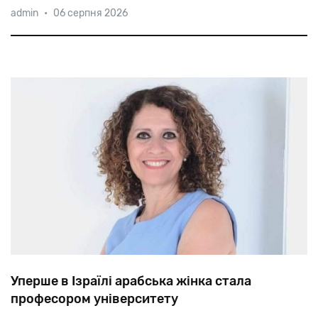
admin
•
06 серпня 2026
рота
буде
розміщена
на
кордоні
з
Єгиптом.
Пілотний
проект
з
підготовки
жінок-танкістів
почався
чотири
роки
тому.
Уперше в Ізраїлі арабська жінка стала
професором університету