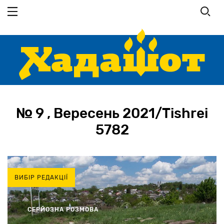
Перейти
до
основного
вмісту
№ 9 , Вересень 2021/Tishrei
5782
ВИБІР РЕДАКЦІЇ
СЕРЙОЗНА РОЗМОВА