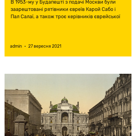
жертвами сталінського
В 1953-му у Будапешті з подачі Москви були
заарештовані рятівники євреїв Карой Сабо і
процесу
Пал Салаї, а також троє керівників єврейської
громади Угорщини.
admin
•
27 вересня 2021