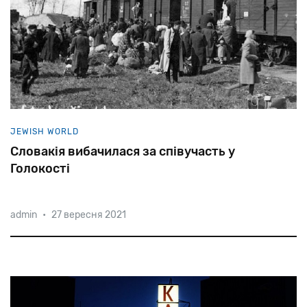
JEWISH WORLD
Словакія вибачилася за співучасть у
Голокості
admin
•
27 вересня 2021
9 вересня 1941 року парламент Словаччини
затвердив «Єврейський кодекс» - аналог
Нюрнберзьких законів. Відтепер євреям
пропонувалося носити розпізнавальний знак,
виходити ввечері на вулицю,
працювати лікарями, аптекарями,