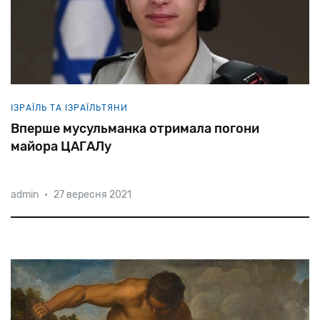
ІЗРАЇЛЬ ТА ІЗРАЇЛЬТЯНИ
Вперше мусульманка отримала погони
майора ЦАГАЛу
admin
•
27 вересня 2021
31-річна
Елла
Вавейа
із
містечка
Калансуа
стала
першою
арабкою-мусульманкою
у
званні
майора
ізраїльської
армії.