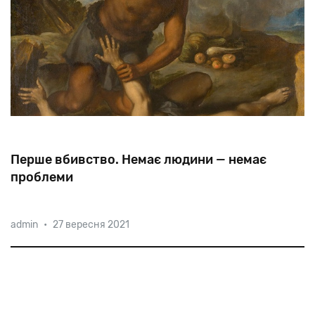
Перше вбивство. Немає людини — немає
проблеми
admin
•
27 вересня 2021
Каїн
убив
Авеля
і
потім
часто
повторював
своїм
дітям:
«Діти,
бережіть
цей
світ,
за
який
віддав
життя
ваш
дядько!»
(Анекдот)