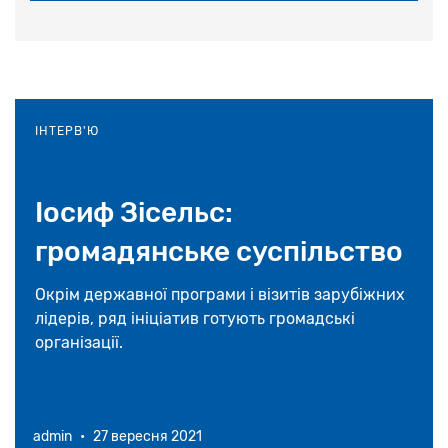
ІНТЕРВ'Ю
Іосиф Зісельс:
громадянське суспільство
відзначить 80-річчя
Окрім державної програми і візитів зарубіжних
лідерів, ряд ініціатив готують громадські
початку трагедії Бабиного
організації.
Яру
admin
•
27 вересня 2021