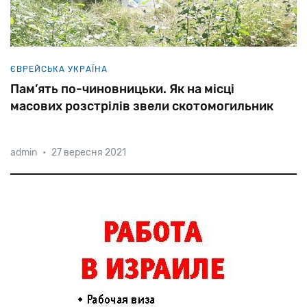
ЄВРЕЙСЬКА УКРАЇНА
Пам’ять по-чиновницьки. Як на місці
масових розстрілів звели скотомогильник
admin
•
27 вересня 2021
«Багатьох
закопали
живцем
і
засипали
вапном.
Земля
ворушилася
три
дні»,
—згадувала
про
знищення
євреїв
нацистами
в
урочищі
Губково
Яніна
Александрович.