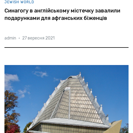
JEWISH WORLD
Синагогу в англійському містечку завалили
подарунками для афганських біженців
admin
•
27 вересня 2021
Автостоянка
біля
синагоги
у
містечку
Буші
перетворилася
у
курган
з
трьох
тисяч
(!)
пакетів
і
коробок
з
речами,
включаючи
29
дитячих
візочків
і
безліч
іграшок.