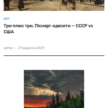
ART
Три плюс три. Піснярі-одесити — СССР vs
США
admin
•
27 вересня 2021
Одеса
здавна
відома
як
«постачальник»
талантів
для
всього
світу.
До
революції
євреї
їхали
у
Сполучені
Штати,
а
після
неї,
коли
виїзд
за
кордон
заборонили,
—
у
Москву.