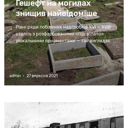
Гешефт на могилах
знищив найвідоміше
кладовище України
Рівні ряди побілених надгробків XVI — XVIII
століть з розфарбованими «під золото»
унікальними орнаментами — так виглядає
сьогодні понівечений некрополь Сатанова.
admin
•
27 вересня 2021